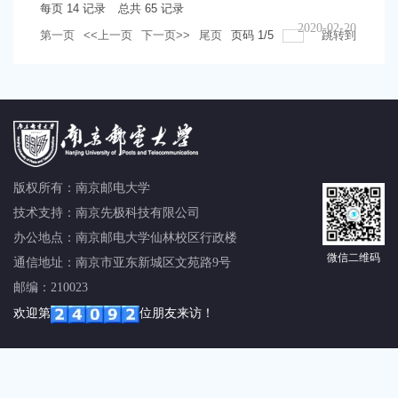
每页
14
记录
总共
65
记录
2020-02-20
第一页
<<上一页
下一页>>
尾页
页码
1
/
5
跳转到
版权所有：
南京邮电大学
技术支持：
南京先极科技有限公司
办公地点：南京邮电大学仙林校区行政楼
微信二维码
通信地址：南京市亚东新城区文苑路9号
邮编：210023
欢迎第
位朋友来访！