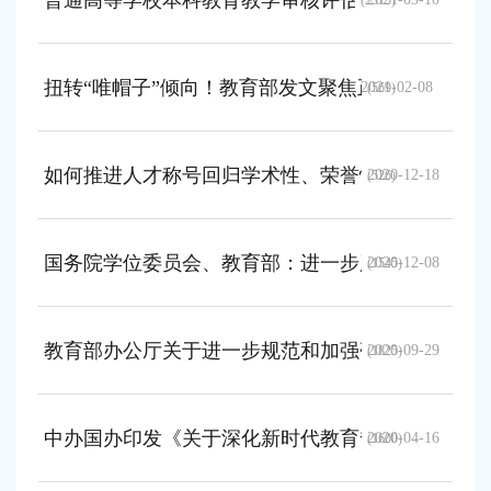
普通高等学校本科教育教学审核评估指标体系
(2315)
扭转“唯帽子”倾向！教育部发文聚焦正确认识和规
2021-02-08
(569)
如何推进人才称号回归学术性、荣誉性？教育部9问
2020-12-18
(526)
国务院学位委员会、教育部：进一步严格规范学位
2020-12-08
(1545)
教育部办公厅关于进一步规范和加强研究生培养管理的
2020-09-29
(1825)
中办国办印发《关于深化新时代教育督导体制机制
2020-04-16
(1600)