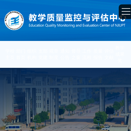
教学
学校
部门
组织
支部
规章
通知
督导
工作
质量
评估
成果
主页
首页
机构
党建
制度
公告
之窗
流程
报告
文献
奖