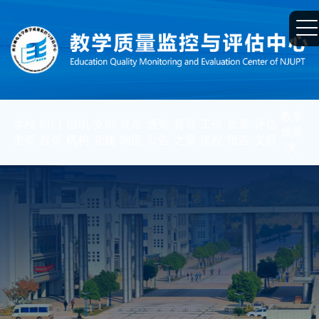
教学
学校
部门
组织
支部
规章
通知
督导
工作
质量
评估
成果
主页
首页
机构
党建
制度
公告
之窗
流程
报告
文献
奖