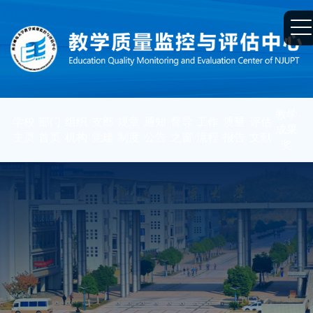
教学
学校
部门
组织
支部
规章
通知
督导
工作
质量
评估
成果
主页
首页
机构
党建
制度
公告
之窗
流程
报告
文献
奖